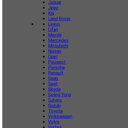
Jaguar
Jeep
Kia
Land Rover
Lexus
Lifan
Mazda
Mercedes
Mitsubishi
Nissan
Opel
Peugeot
Porsche
Renault
Saab
Seat
Skoda
Ssang Yong
Subaru
Suzuki
Toyota
Volkswagen
Volvo
Vortex