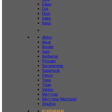
Class
Crit
Dom
Kaba
Keso
Abloy
Abus
Border
Iseo
Kerberos
Procam
Securemme
Superlock
Perco
Tesa
Titan
Viatec
Меттэм
Моттура (Mottura)
Эльбор
ВСКРЫВАЕМ