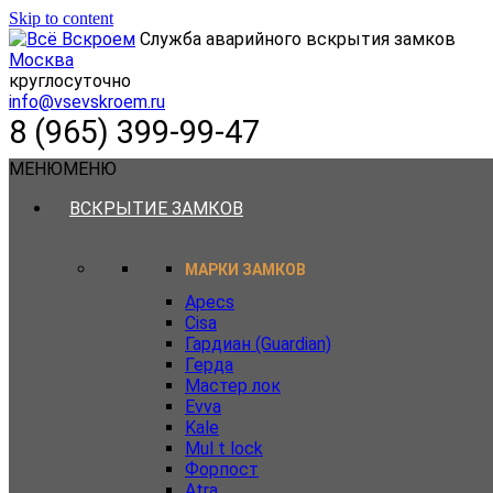
Skip to content
Служба аварийного вскрытия замков
Москва
круглосуточно
info@vsevskroem.ru
8 (965) 399-99-47
МЕНЮ
МЕНЮ
ВСКРЫТИЕ ЗАМКОВ
МАРКИ ЗАМКОВ
Apecs
Cisa
Гардиан (Guardian)
Герда
Мастер лок
Evva
Kale
Mul t lock
Форпост
Atra