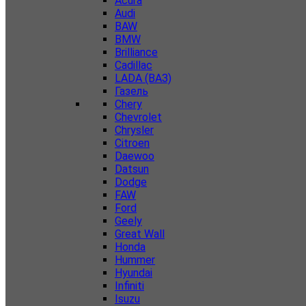
Acura
Audi
BAW
BMW
Brilliance
Cadillac
LADA (ВАЗ)
Газель
Chery
Chevrolet
Chrysler
Citroen
Daewoo
Datsun
Dodge
FAW
Ford
Geely
Great Wall
Honda
Hummer
Hyundai
Infiniti
Isuzu