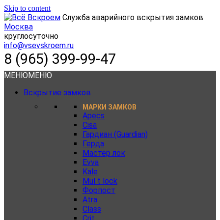
Skip to content
Служба аварийного вскрытия замков
Москва
круглосуточно
info@vsevskroem.ru
8 (965) 399-99-47
МЕНЮ
МЕНЮ
Вскрытие замков
МАРКИ ЗАМКОВ
Apecs
Cisa
Гардиан (Guardian)
Герда
Мастер лок
Evva
Kale
Mul t lock
Форпост
Atra
Class
Crit