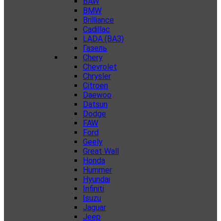
BAW
BMW
Brilliance
Cadillac
LADA (ВАЗ)
Газель
Chery
Chevrolet
Chrysler
Citroen
Daewoo
Datsun
Dodge
FAW
Ford
Geely
Great Wall
Honda
Hummer
Hyundai
Infiniti
Isuzu
Jaguar
Jeep