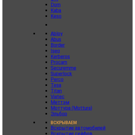
Dom
Kaba
Keso
Abloy
Abus
Border
Iseo
Kerberos
Procam
Securemme
Superlock
Perco
Tesa
Titan
Viatec
Меттэм
Моттура (Mottura)
Эльбор
ВСКРЫВАЕМ
Вскрытие автомобилей
Вскрытие сейфов