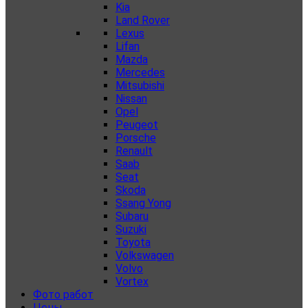
Kia
Land Rover
Lexus
Lifan
Mazda
Mercedes
Mitsubishi
Nissan
Opel
Peugeot
Porsche
Renault
Saab
Seat
Skoda
Ssang Yong
Subaru
Suzuki
Toyota
Volkswagen
Volvo
Vortex
Фото работ
Цены